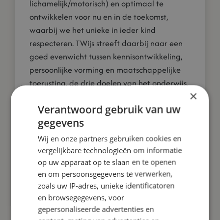
lichamelijk/motorisch) en optimaal te
ontwikkelen voor nu en in de toekomst,
waarbij we het unieke in ieder kind
respecteren. TWijs streeft daarbij naar een
goed evenwicht tussen kennisontwikkeling,
persoonlijke vorming en maatschappelijke
toerusting, de drie doelen van het onderwijs.
×
Wij stimuleren kinderen om hun eigen
Verantwoord gebruik van uw
verantwoordelijkheid te nemen en te leren
gegevens
om zelfstandig, kritisch en respectvol samen
Wij en onze partners gebruiken cookies en
te leven. Dat willen we onze leerlingen ook
vergelijkbare technologieën om informatie
laten ervaren op school en meegeven in een
op uw apparaat op te slaan en te openen
wereld die gekenmerkt wordt door snelle
en om persoonsgegevens te verwerken,
veranderingen en het stellen van steeds
zoals uw IP-adres, unieke identificatoren
hogere eisen.
en browsegegevens, voor
gepersonaliseerde advertenties en
Visie