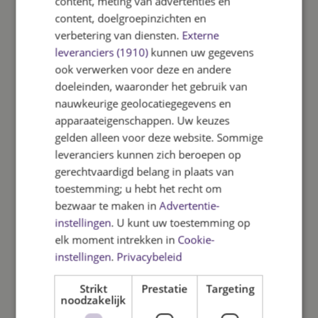
content, meting van advertenties en
content, doelgroepinzichten en
We staan voor onderwijs van hoog niveau.
verbetering van diensten.
Externe
De stichting staat midden in de
leveranciers (1910)
kunnen uw gegevens
maatschappij en zoekt samenwerking om de
ook verwerken voor deze en andere
missie te realiseren. We kijken waarderend
doeleinden, waaronder het gebruik van
en positief naar mogelijkheden en kansen
nauwkeurige geolocatiegegevens en
voor elke leerling. De stichting stimuleert,
apparaateigenschappen. Uw keuzes
gelden alleen voor deze website. Sommige
motiveert en faciliteert de ambities van de
leveranciers kunnen zich beroepen op
scholen en medewerkers. Onze medewerkers
gerechtvaardigd belang in plaats van
hebben deskundigheid, passie en
toestemming; u hebt het recht om
betrokkenheid en voelen zich uitgedaagd
bezwaar te maken in
Advertentie-
zich verder te ontwikkelen in hun
instellingen
. U kunt uw toestemming op
professionaliteit om zo kwalitatief goed
elk moment intrekken in
Cookie-
onderwijs aan te bieden.
instellingen
.
Privacybeleid
Wat merkt u van TWijs?
Strikt
Prestatie
Targeting
noodzakelijk
Tijdens de schooltijd van uw kind loopt uw