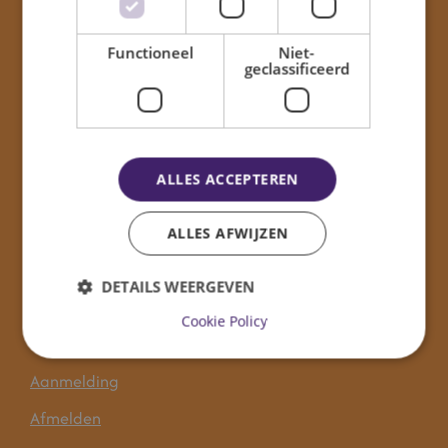
Contact
Functioneel
Niet-
geclassificeerd
Oranje Nassauschool
Lijsterstraat 1-3
2042 CH
Zandvoort
ALLES ACCEPTEREN
E-mail:
directie@onschool.nl
Tel:
023-5714325
ALLES AFWIJZEN
DETAILS WEERGEVEN
Navigatie
Cookie Policy
Aanmelding
Afmelden