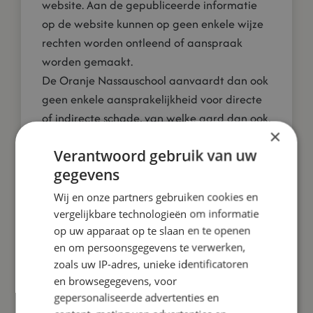
website. Aan de gepubliceerde informatie
op de website kunnen op geen enkele wijze
rechten worden ontleend of aanspraak
worden gemaakt.
De Oranje Nassauschool aanvaardt dan ook
geen enkele aansprakelijkheid voor directe
of indirecte schade, van welke aard dan ook,
×
die verband heeft met het gebruik van de
Verantwoord gebruik van uw
site en/of de (on)bereikbaarheid van de site.
gegevens
De informatie op de website van de Oranje
Nassauschool wordt regelmatig aangevuld
Wij en onze partners gebruiken cookies en
en/of veranderd.
vergelijkbare technologieën om informatie
De Oranje Nassauschool behoudt zich het
op uw apparaat op te slaan en te openen
en om persoonsgegevens te verwerken,
recht voor om eventuele wijzigingen met
zoals uw IP-adres, unieke identificatoren
onmiddellijke ingang en zonder enige
en browsegegevens, voor
kennisgeving door te voeren.
gepersonaliseerde advertenties en