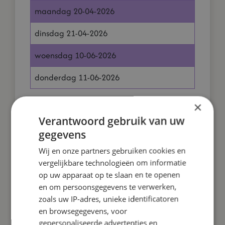
maandag 20-04-2026
dinsdag 21-04-2026
woensdag 10-06-2026
donderdag 11-06-2026
×
Verantwoord gebruik van uw
Vakanties 2026- 2027
gegevens
Herfstvakantie
10-10-2026 t/m 18-10-20
Wij en onze partners gebruiken cookies en
vergelijkbare technologieën om informatie
Kerstvakantie
19-12-2026 t/m 03-01-20
op uw apparaat op te slaan en te openen
en om persoonsgegevens te verwerken,
zoals uw IP-adres, unieke identificatoren
Voorjaarsvakantie
20-02-2027 t/m 28-02-20
en browsegegevens, voor
Goede vrijdag en Pasen
26-03-2027 t/m 29-03-20
gepersonaliseerde advertenties en