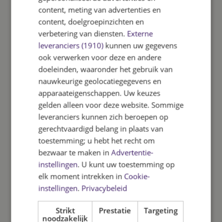
content, meting van advertenties en
Meivakantie
24-04-2027 t/m 09-05-20
content, doelgroepinzichten en
verbetering van diensten.
Externe
2e Pinksterdag
17-05-2027
leveranciers (1910)
kunnen uw gegevens
ook verwerken voor deze en andere
Zomervakantie
10-07-2026 t/m 22-08-20
doeleinden, waaronder het gebruik van
nauwkeurige geolocatiegegevens en
Voorafgaand aan de vakanties zijn de
apparaateigenschappen. Uw keuzes
kinderen om 12 uur vrij.
gelden alleen voor deze website. Sommige
leveranciers kunnen zich beroepen op
gerechtvaardigd belang in plaats van
toestemming; u hebt het recht om
Studiedagen 2026-2027
bezwaar te maken in
Advertentie-
instellingen
. U kunt uw toestemming op
Vrijdag 21-08-2026
elk moment intrekken in
Cookie-
instellingen
.
Privacybeleid
Dinsdag 22- 09- 2026
Strikt
Prestatie
Targeting
Donderdag 05-11-2026
noodzakelijk